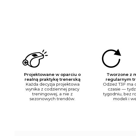
Projektowane w oparciu o
Tworzone z m
realną praktykę trenerską
regularnym t
Każda decyzja projektowa
Odzież T3F ma d
wynika z codziennej pracy
czasie — tydz
treningowej, a nie z
tygodniu, bez r
sezonowych trendów.
modeli i wer