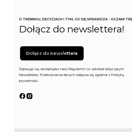
O TRENINGU, DECYZJACH I TYM, CO SIĘ SPRAWDZA - OCZAMI TR
Dołącz do newslettera!
Twój adres e-mail
Dołącz do newslettera
Zapisując się, akceptujesz nasz Regulamin (w zakresie dotyczącym
Newslettera). Przetwarzanie danych odbywa się zgodnie z Polityką
prywatności.