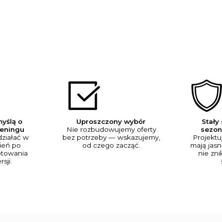
yślą o
Uproszczony wybór
Stały
reningu
Nie rozbudowujemy oferty
sezon
ziałać w
bez potrzeby — wskazujemy,
Projektu
ień po
od czego zacząć.
mają jasn
otowania
nie zn
sji.