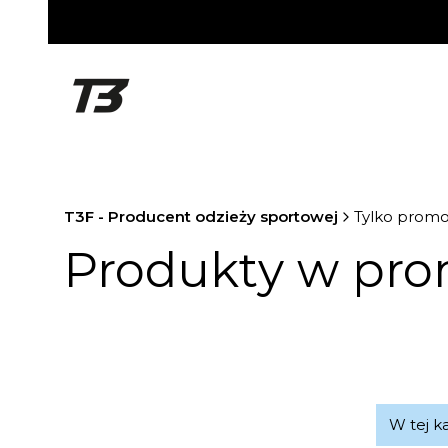
T3F - Producent odzieży sportowej
Tylko promo
Produkty w pro
Lis
W tej k