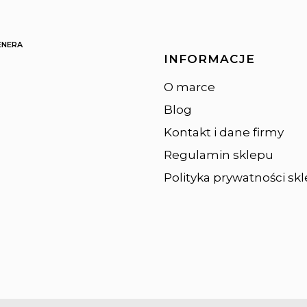
ENERA
Linki w st
INFORMACJE
O marce
Blog
Kontakt i dane firmy
Regulamin sklepu
Polityka prywatności sk