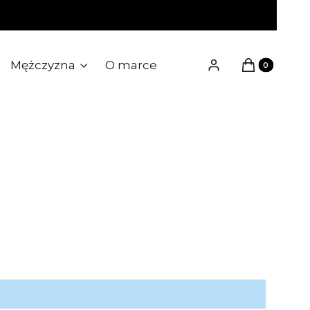
Produkty w k
Mężczyzna
O marce
Zaloguj się
Koszyk