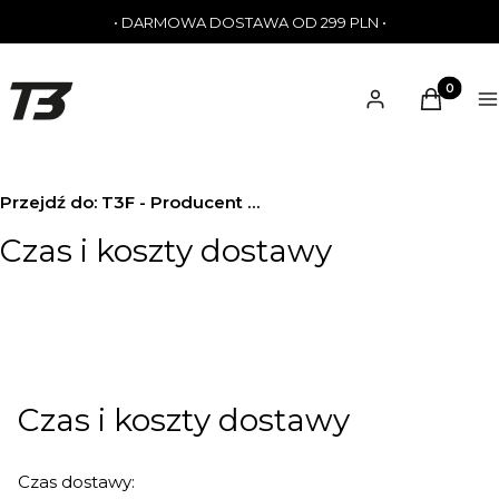
• DARMOWA DOSTAWA OD 299 PLN •
Produkty 
Zaloguj się
Koszyk
M
Przejdź do:
T3F - Producent odzieży sportowej
Czas i koszty dostawy
Czas i koszty dostawy
Czas dostawy: