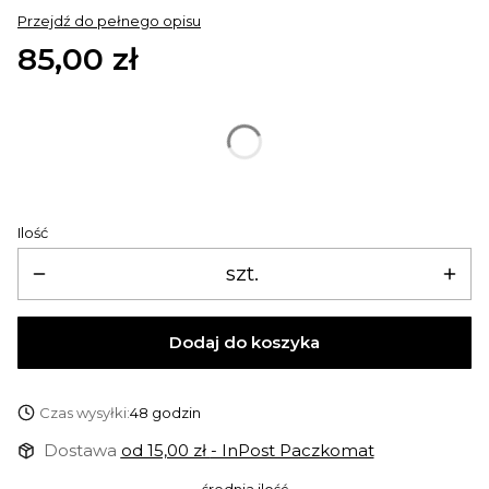
Przejdź do pełnego opisu
Cena
85,00 zł
Rozmiary
*
Wybierz
Ilość
szt.
Dodaj do koszyka
Czas wysyłki:
48 godzin
Dostawa
od 15,00 zł
- InPost Paczkomat
średnia ilość