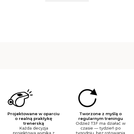
Projektowane w oparciu
Tworzone z myślą o
o realną praktykę
regularnym treningu
trenerską
Odzież T3F ma działać w
Każda decyzja
czasie — tydzień po
projektowa wynika z
tygodniu, bez rotowania