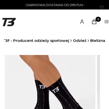
• DARMOWA DOSTAWA OD 299 PLN •
Produkty 
Zaloguj się
Koszyk
M
T3F - Producent odzieży sportowej
Odzież
Bielizna